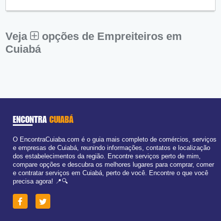
Qui:
09:00 - 18:00
Sex:
09:00 - 18:00
Sáb:
Fechado
Dom:
Fechado
Veja
opções de Empreiteiros em
Cuiabá
ENCONTRA
CUIABÁ
O EncontraCuiaba.com é o guia mais completo de comércios, serviços
e empresas de Cuiabá, reunindo informações, contatos e localização
dos estabelecimentos da região. Encontre serviços perto de mim,
compare opções e descubra os melhores lugares para comprar, comer
e contratar serviços em Cuiabá, perto de você. Encontre o que você
precisa agora! 📍🔍