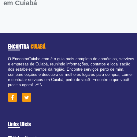
em Cuiabá
ENCONTRA
CUIABÁ
O EncontraCuiaba.com é o guia mais completo de comércios, serviços
e empresas de Cuiabá, reunindo informações, contatos e localização
dos estabelecimentos da região. Encontre serviços perto de mim,
compare opções e descubra os melhores lugares para comprar, comer
e contratar serviços em Cuiabá, perto de você. Encontre o que você
precisa agora! 📍🔍
Links Utéis