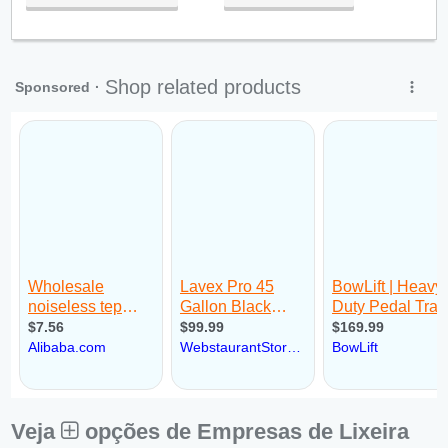
Qua:
09:00 - 18:00
●
Qui:
09:00 - 18:00
Abre ás 09:00
Sex:
09:00 - 18:00
Sáb:
Fechado
Dom:
Fechado
Veja
opções de Empresas de Lixeira