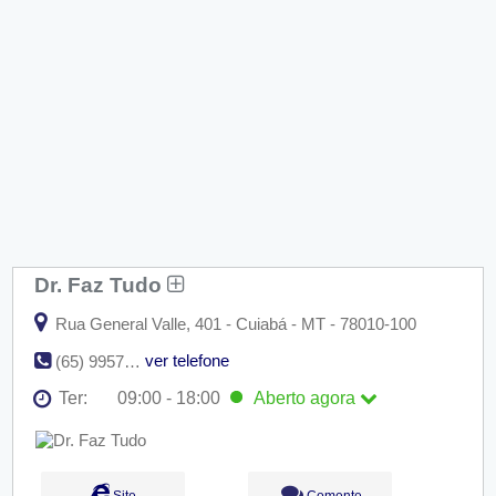
Dr. Faz Tudo
Rua General Valle, 401 - Cuiabá - MT - 78010-100
ver telefone
(65) 9957-2060
Ter:
09:00 - 18:00
Aberto
agora
Seg:
09:00 - 18:00
Ter:
09:00 - 18:00
Aberto
agora
Qua:
09:00 - 18:00
Qui:
09:00 - 18:00
Site
Comente