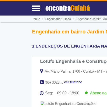
encontra
Cuiabá
/
/
Início
Engenharia Cuiabá
Engenharia Jardim Ma
Engenharia em bairro Jardim 
1 ENDEREÇOS DE ENGENHARIA NA 
Lotufo Engenharia e Constru
Av. Mário Palma, 1700 - Cuiabá - MT -
ver telefone
(65) 3028-5000
Seg:
09:00 - 18:00
Aberto
ag
Seg:
09:00 - 18:00
Aberto
ago
Ter:
09:00 - 18:00