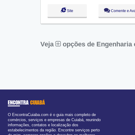
Qua:
09:00 - 18:00
Qui:
09:00 - 18:00
Site
Comente e Ava
Sex:
09:00 - 18:00
Sáb:
Fechado
Dom:
Fechado
Veja
opções de Engenharia
ENCONTRA
CUIABÁ
O EncontraCuiaba.com é o guia mais completo de
comércios, serviços e empresas de Cuiabá, reunindo
informações, contatos e localização dos
estabelecimentos da região. Encontre serviços perto