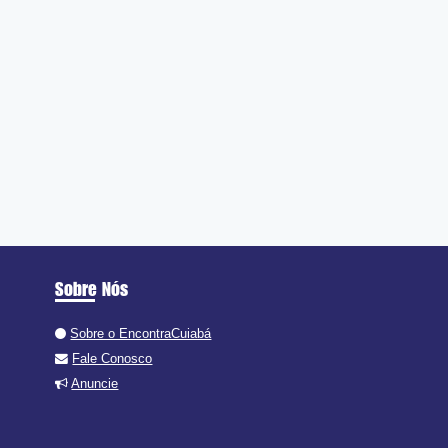
Sobre Nós
Sobre o EncontraCuiabá
Fale Conosco
Anuncie