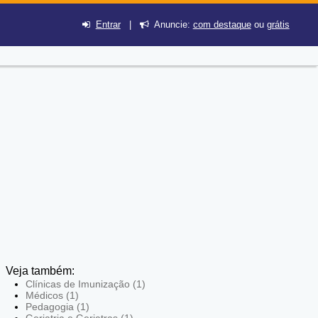
Entrar
|
Anuncie:
com destaque
ou
grátis
Veja também:
Clínicas de Imunização (1)
Médicos (1)
Pedagogia (1)
Geriatria e Geriatras (1)