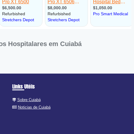
s Hospitalares em Cuiabá
Links Utéis
Sobre Cuiabá
Noticias de Cuiabá