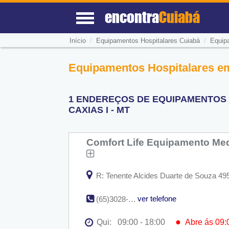
encontra
Cuiabá
/
/
Início
Equipamentos Hospitalares Cuiabá
Equip
Equipamentos Hospitalares em
1 ENDEREÇOS DE EQUIPAMENTOS 
CAXIAS I - MT
Comfort Life Equipamento Med
R: Tenente Alcides Duarte de Souza 49
ver telefone
(65)3028-6001 (65)9965-7272
●
Qui:
09:00 - 18:00
Abre ás 09: