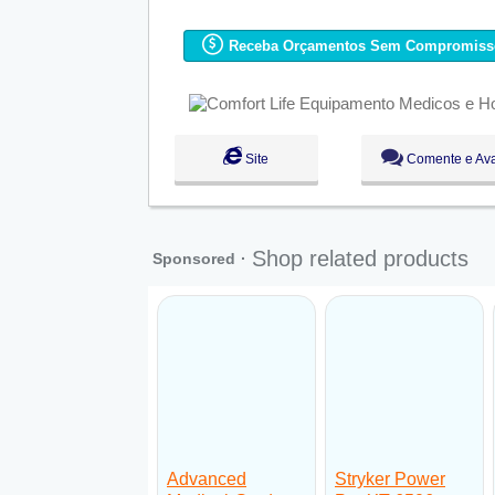
Seg:
09:00 - 18:00
Ter:
09:00 - 18:00
Receba Orçamentos Sem Compromiss
Qua:
09:00 - 18:00
●
Qui:
09:00 - 18:00
Abre ás 09
Sex:
09:00 - 18:00
Sáb:
Fechado
Dom:
Fechado
Site
Comente e Ava