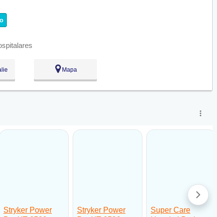
o
:00
lie
Mapa