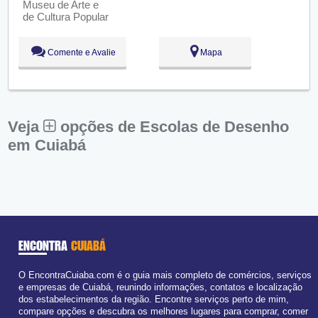
Qua:
09:00 - 18:00
Qui:
09:00 - 18:00
Sex:
09:00 - 18:00
Sáb:
Fechado
Comente e Avalie
Mapa
Dom:
Fechado
Veja
opções de Escolas de Desenho
em Cuiabá
ENCONTRA
CUIABÁ
O EncontraCuiaba.com é o guia mais completo de comércios, serviços
e empresas de Cuiabá, reunindo informações, contatos e localização
dos estabelecimentos da região. Encontre serviços perto de mim,
compare opções e descubra os melhores lugares para comprar, comer