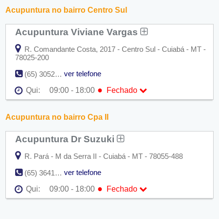
Ter:
09:00 - 18:00
Acupuntura no bairro Centro Sul
Qua:
09:00 - 18:00
●
Qui:
09:00 - 18:00
Fechado
Acupuntura Viviane Vargas
Sex:
09:00 - 18:00
Sáb:
Fechado
Dom:
Fechado
R. Comandante Costa, 2017 - Centro Sul - Cuiabá - MT -
78025-200
ver telefone
(65) 3052-4300
●
Qui:
09:00 - 18:00
Fechado
Seg:
09:00 - 18:00
Ter:
09:00 - 18:00
Acupuntura no bairro Cpa II
Qua:
09:00 - 18:00
●
Qui:
09:00 - 18:00
Fechado
Acupuntura Dr Suzuki
Sex:
09:00 - 18:00
Sáb:
Fechado
Dom:
Fechado
R. Pará - M da Serra II - Cuiabá - MT - 78055-488
ver telefone
(65) 3641-2247
●
Qui:
09:00 - 18:00
Fechado
Seg:
09:00 - 18:00
Ter:
09:00 - 18:00