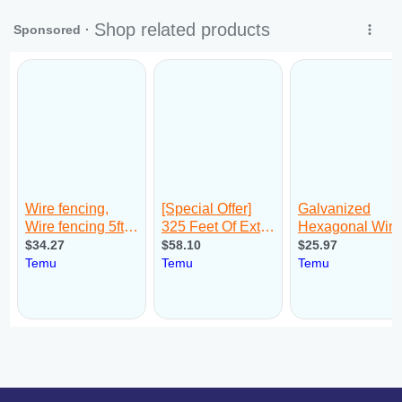
Ter:
09:00 - 18:00
Aberto
agora
Qua:
09:00 - 18:00
Qui:
09:00 - 18:00
Sex:
09:00 - 18:00
Sáb:
Fechado
Dom:
Fechado