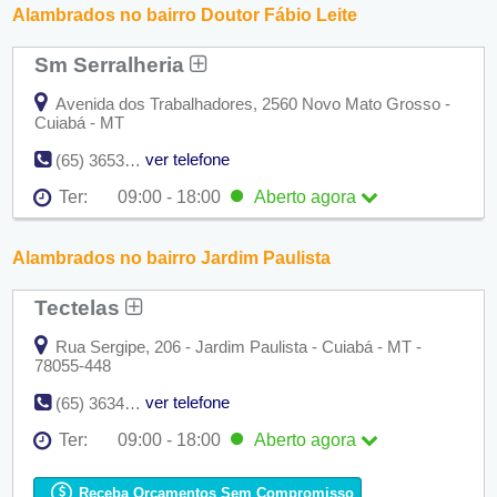
Ter:
09:00 - 18:00
Aberto
agora
Alambrados no bairro Doutor Fábio Leite
Qua:
09:00 - 18:00
Qui:
09:00 - 18:00
Sm Serralheria
Sex:
09:00 - 18:00
Sáb:
Fechado
Dom:
Fechado
Avenida dos Trabalhadores, 2560 Novo Mato Grosso -
Cuiabá - MT
ver telefone
(65) 3653-4896
Ter:
09:00 - 18:00
Aberto
agora
Seg:
09:00 - 18:00
Ter:
09:00 - 18:00
Aberto
agora
Alambrados no bairro Jardim Paulista
Qua:
09:00 - 18:00
Qui:
09:00 - 18:00
Tectelas
Sex:
09:00 - 18:00
Sáb:
Fechado
Dom:
Fechado
Rua Sergipe, 206 - Jardim Paulista - Cuiabá - MT -
78055-448
ver telefone
(65) 3634-1509
Ter:
09:00 - 18:00
Aberto
agora
Seg:
09:00 - 18:00
Ter:
09:00 - 18:00
Aberto
agora
Receba Orçamentos Sem Compromisso