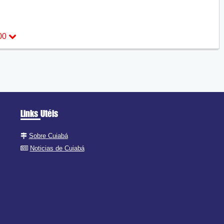
00
:00
Links Utéis
Sobre Cuiabá
Noticias de Cuiabá