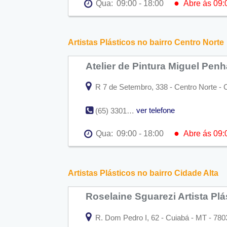
●
Qua:
09:00 - 18:00
Abre ás 09:
Seg:
09:00 - 18:00
Ter:
09:00 - 18:00
●
Qua:
09:00 - 18:00
Abre ás 09
Artistas Plásticos no bairro Centro Norte
Qui:
09:00 - 18:00
Sex:
09:00 - 18:00
Atelier de Pintura Miguel Pen
Sáb:
Fechado
Dom:
Fechado
R 7 de Setembro, 338 - Centro Norte - 
ver telefone
(65) 3301-3417
●
Qua:
09:00 - 18:00
Abre ás 09:
Seg:
09:00 - 18:00
Ter:
09:00 - 18:00
●
Qua:
09:00 - 18:00
Abre ás 09
Artistas Plásticos no bairro Cidade Alta
Qui:
09:00 - 18:00
Sex:
09:00 - 18:00
Roselaine Sguarezi Artista Plá
Sáb:
Fechado
Dom:
Fechado
R. Dom Pedro I, 62 - Cuiabá - MT - 780