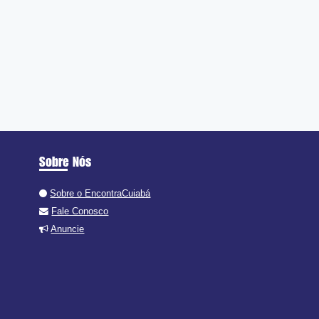
Sobre Nós
Sobre o EncontraCuiabá
Fale Conosco
Anuncie