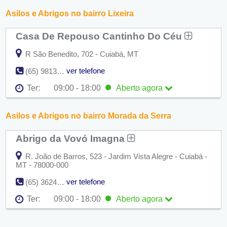
Ter:
09:00 - 18:00
Aberto
agora
Asilos e Abrigos no bairro Lixeira
Qua:
09:00 - 18:00
Qui:
09:00 - 18:00
Casa De Repouso Cantinho Do Céu
Sex:
09:00 - 18:00
Sáb:
Fechado
Dom:
Fechado
R São Benedito, 702 - Cuiabá, MT
ver telefone
(65) 9813-2771
Ter:
09:00 - 18:00
Aberto
agora
Seg:
09:00 - 18:00
Ter:
09:00 - 18:00
Aberto
agora
Asilos e Abrigos no bairro Morada da Serra
Qua:
09:00 - 18:00
Qui:
09:00 - 18:00
Abrigo da Vovó Imagna
Sex:
09:00 - 18:00
Sáb:
Fechado
Dom:
Fechado
R. João de Barros, 523 - Jardim Vista Alegre - Cuiabá -
MT - 78000-000
ver telefone
(65) 3624-7357
Ter:
09:00 - 18:00
Aberto
agora
Seg:
09:00 - 18:00
Ter:
09:00 - 18:00
Aberto
agora