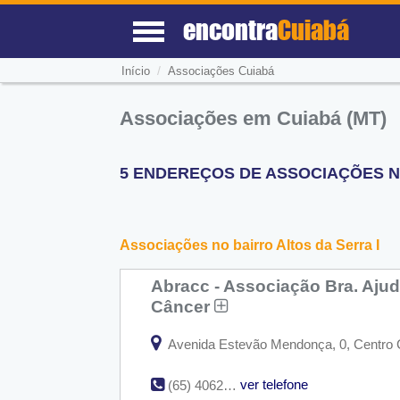
encontra
Cuiabá
/
Início
Associações Cuiabá
Associações em Cuiabá (MT)
5 ENDEREÇOS DE ASSOCIAÇÕES NA
Associações no bairro Altos da Serra I
Abracc - Associação Bra. Aju
Câncer
Avenida Estevão Mendonça, 0, Centro 
ver telefone
(65) 4062-0174