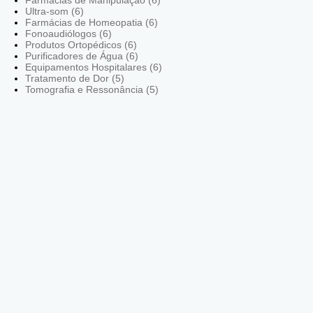
Ultra-som (6)
Farmácias de Homeopatia (6)
Fonoaudiólogos (6)
Produtos Ortopédicos (6)
Purificadores de Água (6)
Equipamentos Hospitalares (6)
Tratamento de Dor (5)
Tomografia e Ressonância (5)