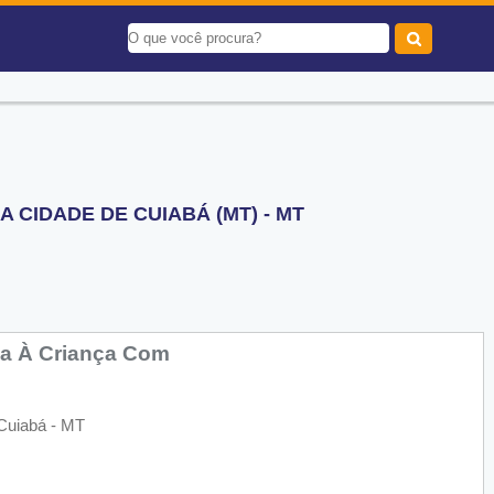
 CIDADE DE CUIABÁ (MT) - MT
da À Criança Com
Cuiabá - MT