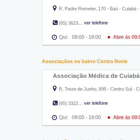
Dom:
Fechado
R. Padre Remeter, 170 - Baú - Cuiabá 
ver telefone
(65) 3623-9897
●
Qui:
09:00 - 18:00
Abre ás 09:
Seg:
09:00 - 18:00
Ter:
09:00 - 18:00
Qua:
09:00 - 18:00
Associações no bairro Centro Norte
●
Qui:
09:00 - 18:00
Abre ás 09
Sex:
09:00 - 18:00
Associação Médica de Cuiab
Sáb:
Fechado
Dom:
Fechado
R. Treze de Junho, 895 - Centro Sul - 
ver telefone
(65) 3322-5296
●
Qui:
09:00 - 18:00
Abre ás 09:
Seg:
09:00 - 18:00
Ter:
09:00 - 18:00
Qua:
09:00 - 18:00