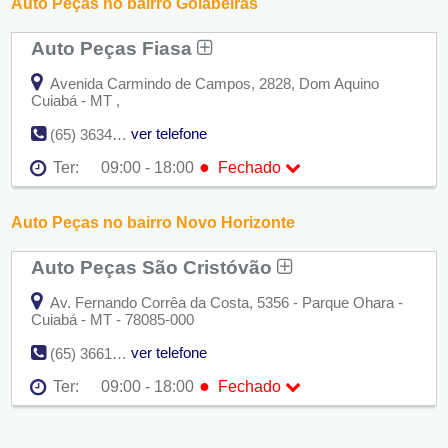
Auto Peças no bairro Goiabeiras
Qua:
09:00 - 18:00
Qui:
09:00 - 18:00
Auto Peças Fiasa
Sex:
09:00 - 18:00
Sáb:
Fechado
Dom:
Fechado
Avenida Carmindo de Campos, 2828, Dom Aquino
Cuiabá - MT ,
ver telefone
(65) 3634-3168
●
Ter:
09:00 - 18:00
Fechado
Seg:
09:00 - 18:00
●
Ter:
09:00 - 18:00
Fechado
Auto Peças no bairro Novo Horizonte
Qua:
09:00 - 18:00
Qui:
09:00 - 18:00
Auto Peças São Cristóvão
Sex:
09:00 - 18:00
Sáb:
Fechado
Dom:
Fechado
Av. Fernando Corrêa da Costa, 5356 - Parque Ohara -
Cuiabá - MT - 78085-000
ver telefone
(65) 3661-1177
●
Ter:
09:00 - 18:00
Fechado
Seg:
09:00 - 18:00
●
Ter:
09:00 - 18:00
Fechado