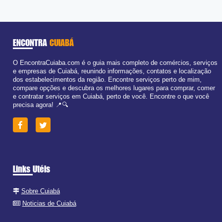
Qua:
09:00 - 18:00
Qui:
09:00 - 18:00
Sex:
09:00 - 18:00
Sáb:
Fechado
Dom:
Fechado
ENCONTRA
CUIABÁ
O EncontraCuiaba.com é o guia mais completo de comércios, serviços
e empresas de Cuiabá, reunindo informações, contatos e localização
dos estabelecimentos da região. Encontre serviços perto de mim,
compare opções e descubra os melhores lugares para comprar, comer
e contratar serviços em Cuiabá, perto de você. Encontre o que você
precisa agora! 📍🔍
Links Utéis
Sobre Cuiabá
Noticias de Cuiabá