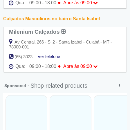
●
Qua:
09:00 - 18:00
Abre ás 09:00
Seg:
09:00 - 18:00
Ter:
09:00 - 18:00
Calçados Masculinos no bairro Santa Isabel
●
Qua:
09:00 - 18:00
Abre ás 09:00
Qui:
09:00 - 18:00
Milenium Calçados
Sex:
09:00 - 18:00
Sáb:
Fechado
Dom:
Fechado
Av Central, 266 - Sl 2 - Santa Izabel - Cuiabá - MT -
78000-001
ver telefone
(65) 3023-1237
●
Qua:
09:00 - 18:00
Abre ás 09:00
Seg:
09:00 - 18:00
Ter:
09:00 - 18:00
●
Qua:
09:00 - 18:00
Abre ás 09:00
Qui:
09:00 - 18:00
Sex:
09:00 - 18:00
Sáb:
Fechado
Dom:
Fechado