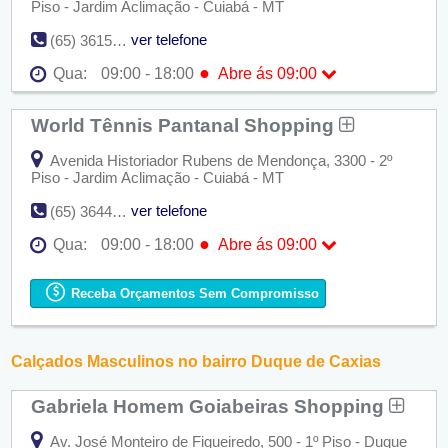
Piso - Jardim Aclimação - Cuiabá - MT
ver telefone
(65) 3615-6520
●
Qua:
09:00 - 18:00
Abre ás 09:00
Seg:
09:00 - 18:00
Ter:
09:00 - 18:00
World Tênnis Pantanal Shopping
●
Qua:
09:00 - 18:00
Abre ás 09:00
Qui:
09:00 - 18:00
Avenida Historiador Rubens de Mendonça, 3300 - 2º
Sex:
09:00 - 18:00
Piso - Jardim Aclimação - Cuiabá - MT
Sáb:
Fechado
Dom:
Fechado
ver telefone
(65) 3644-8400
●
Qua:
09:00 - 18:00
Abre ás 09:00
Seg:
09:00 - 18:00
Ter:
09:00 - 18:00
Receba Orçamentos Sem Compromisso
●
Qua:
09:00 - 18:00
Abre ás 09:00
Qui:
09:00 - 18:00
Sex:
09:00 - 18:00
Sáb:
Fechado
Calçados Masculinos no bairro Duque de Caxias
Dom:
Fechado
Gabriela Homem Goiabeiras Shopping
Av. José Monteiro de Figueiredo, 500 - 1º Piso - Duque