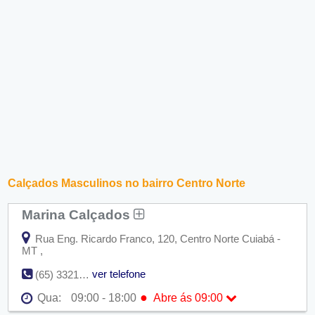
Calçados Masculinos no bairro Centro Norte
Marina Calçados
Rua Eng. Ricardo Franco, 120, Centro Norte Cuiabá -
MT ,
ver telefone
(65) 3321-7243
●
Qua:
09:00 - 18:00
Abre ás 09:00