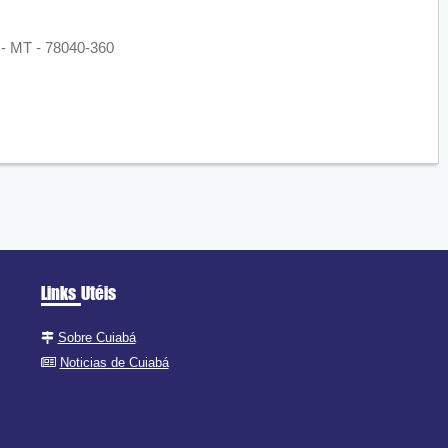
 - MT - 78040-360
Links Utéis
Sobre Cuiabá
Noticias de Cuiabá