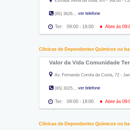
Estrada Velha da Guia, s/n - Sucuri - C
Sex:
09:00 - 18:00
Sáb:
Fechado
Dom:
Fechado
ver telefone
(65) 3626-5572
●
Ter:
09:00 - 18:00
Abre ás 09:
Seg:
09:00 - 18:00
●
Ter:
09:00 - 18:00
Abre ás 09
Qua:
09:00 - 18:00
Clínicas de Dependentes Químicos no bai
Qui:
09:00 - 18:00
Sex:
09:00 - 18:00
Valor da Vida Comunidade Te
Sáb:
Fechado
Dom:
Fechado
Av. Fernando Corrêa da Costa, 72 - Jar
ver telefone
(65) 3025-4210
●
Ter:
09:00 - 18:00
Abre ás 09:
Seg:
09:00 - 18:00
●
Ter:
09:00 - 18:00
Abre ás 09
Qua:
09:00 - 18:00
Clínicas de Dependentes Químicos no ba
Qui:
09:00 - 18:00