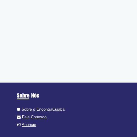
Sobre Nós
Sobre o EncontraCuiabá
Fale Conosco
Anuncie