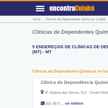
encontra
Cuiabá
/
Início
Clínicas de Dependentes Químicos Cuiabá
Clínicas de Dependentes Quí
5 ENDEREÇOS DE CLÍNICAS DE DE
(MT) - MT
Clínicas de Dependentes Químicos no bai
Clínica de Dependência Quím
R. Batista das Neves, 612 - Centro Nor
ver telefone
(65) 9677-0696