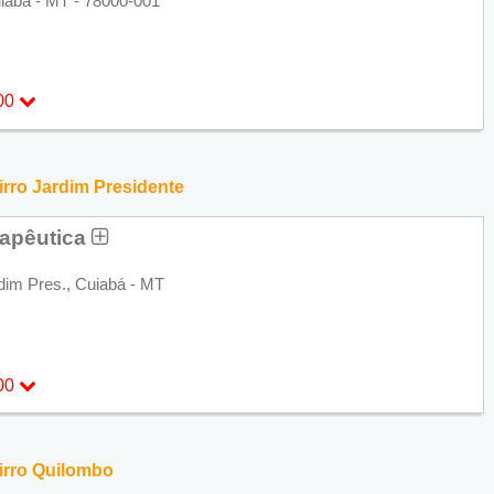
uiabá - MT - 78000-001
00
:00
rro Jardim Presidente
rapêutica
dim Pres., Cuiabá - MT
00
:00
irro Quilombo