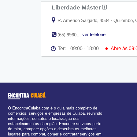
Sex:
09:00 - 18:00
Liberdade Máster
Sáb:
Fechado
Dom:
Fechado
R. Américo Salgado, 4534 - Quilombo, 
ver telefone
(65) 9960-1540
●
Ter:
09:00 - 18:00
Abre ás 09:
Seg:
09:00 - 18:00
●
Ter:
09:00 - 18:00
Abre ás 09
Qua:
09:00 - 18:00
Qui:
09:00 - 18:00
Sex:
09:00 - 18:00
Sáb:
Fechado
Dom:
Fechado
ENCONTRA
CUIABÁ
O EncontraCuiaba.com é o guia mais completo de
comércios, serviços e empresas de Cuiabá, reunindo
informações, contatos e localização dos
estabelecimentos da região. Encontre serviços perto
de mim, compare opções e descubra os melhores
lugares para comprar, comer e contratar serviços em