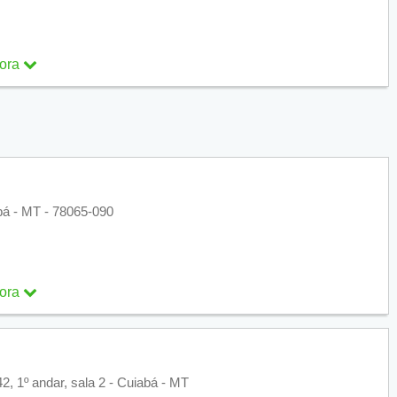
ora
ra
bá - MT - 78065-090
ora
ra
, 1º andar, sala 2 - Cuiabá - MT