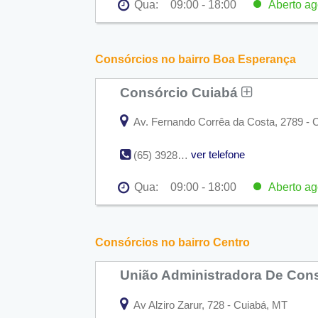
Qua:
09:00 - 18:00
Aberto
ag
Seg:
09:00 - 18:00
Ter:
09:00 - 18:00
Qua:
09:00 - 18:00
Aberto
ago
Consórcios no bairro Boa Esperança
Qui:
09:00 - 18:00
Sex:
09:00 - 18:00
Consórcio Cuiabá
Sáb:
Fechado
Dom:
Fechado
Av. Fernando Corrêa da Costa, 2789 - C
ver telefone
(65) 3928-9800
Qua:
09:00 - 18:00
Aberto
ag
Seg:
09:00 - 18:00
Ter:
09:00 - 18:00
Qua:
09:00 - 18:00
Aberto
ago
Consórcios no bairro Centro
Qui:
09:00 - 18:00
Sex:
09:00 - 18:00
União Administradora De Con
Sáb:
Fechado
Dom:
Fechado
Av Alziro Zarur, 728 - Cuiabá, MT