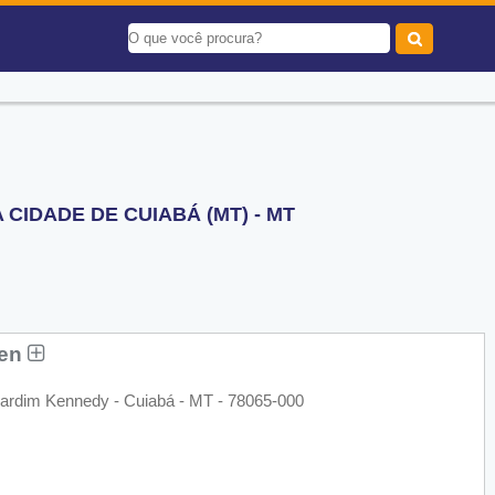
CIDADE DE CUIABÁ (MT) - MT
gen
Jardim Kennedy - Cuiabá - MT - 78065-000