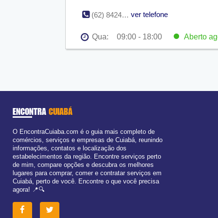
Sáb:
Fechado
Dom:
Fechado
ver telefone
(62) 8424-8412
Qua:
09:00 - 18:00
Aberto
ag
Seg:
09:00 - 18:00
Ter:
09:00 - 18:00
Qua:
09:00 - 18:00
Aberto
ago
Qui:
09:00 - 18:00
Sex:
09:00 - 18:00
Sáb:
Fechado
Dom:
Fechado
ENCONTRA
CUIABÁ
O EncontraCuiaba.com é o guia mais completo de
comércios, serviços e empresas de Cuiabá, reunindo
informações, contatos e localização dos
estabelecimentos da região. Encontre serviços perto
de mim, compare opções e descubra os melhores
lugares para comprar, comer e contratar serviços em
Cuiabá, perto de você. Encontre o que você precisa
agora! 📍🔍