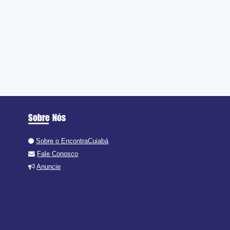
Sobre Nós
Sobre o EncontraCuiabá
Fale Conosco
Anuncie