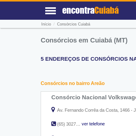
encontra
Cuiabá
/
Início
Consórcios Cuiabá
Consórcios em Cuiabá (MT)
5 ENDEREÇOS DE CONSÓRCIOS NA 
Consórcios no bairro Areão
Consórcio Nacional Volkswa
Av. Fernando Corrêa da Costa, 1466 - 
ver telefone
(65) 3027-2700