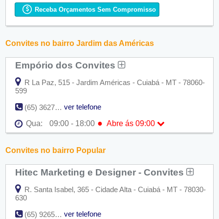
Ter:
09:00 - 18:00
Receba Orçamentos Sem Compromisso
●
Qua:
09:00 - 18:00
Abre ás 09:00
Qui:
09:00 - 18:00
Sex:
09:00 - 18:00
Sáb:
Fechado
Convites no bairro Jardim das Américas
Dom:
Fechado
Empório dos Convites
R La Paz, 515 - Jardim Américas - Cuiabá - MT - 78060-
599
ver telefone
(65) 3627-2224
●
Qua:
09:00 - 18:00
Abre ás 09:00
Seg:
09:00 - 18:00
Ter:
09:00 - 18:00
Convites no bairro Popular
●
Qua:
09:00 - 18:00
Abre ás 09:00
Qui:
09:00 - 18:00
Hitec Marketing e Designer - Convites
Sex:
09:00 - 18:00
Sáb:
Fechado
Dom:
Fechado
R. Santa Isabel, 365 - Cidade Alta - Cuiabá - MT - 78030-
630
ver telefone
(65) 9265-4797