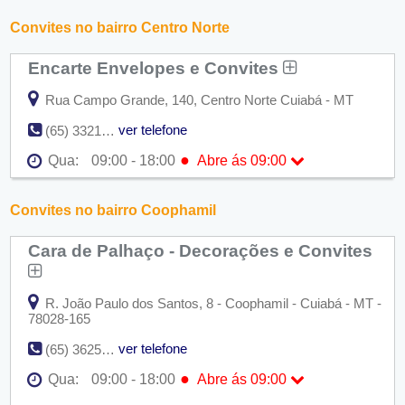
Seg:
09:00 - 18:00
Ter:
09:00 - 18:00
Convites no bairro Centro Norte
●
Qua:
09:00 - 18:00
Abre ás 09:00
Qui:
09:00 - 18:00
Encarte Envelopes e Convites
Sex:
09:00 - 18:00
Sáb:
Fechado
Dom:
Fechado
Rua Campo Grande, 140, Centro Norte Cuiabá - MT
ver telefone
(65) 3321-0958
●
Qua:
09:00 - 18:00
Abre ás 09:00
Seg:
09:00 - 18:00
Ter:
09:00 - 18:00
Convites no bairro Coophamil
●
Qua:
09:00 - 18:00
Abre ás 09:00
Qui:
09:00 - 18:00
Cara de Palhaço - Decorações e Convites
Sex:
09:00 - 18:00
Sáb:
Fechado
Dom:
Fechado
R. João Paulo dos Santos, 8 - Coophamil - Cuiabá - MT -
78028-165
ver telefone
(65) 3625-5929
●
Qua:
09:00 - 18:00
Abre ás 09:00
Seg:
09:00 - 18:00