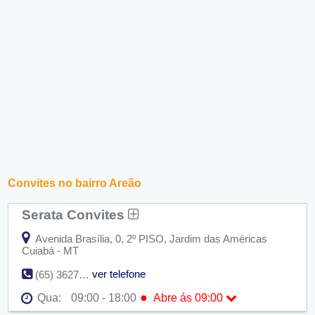
Convites no bairro Areão
Serata Convites
Avenida Brasília, 0, 2º PISO, Jardim das Américas
Cuiabá - MT
ver telefone
(65) 3627-1626
●
Qua:
09:00 - 18:00
Abre ás 09:00