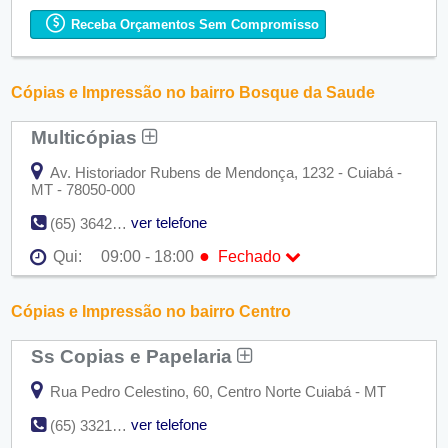
Seg:
09:00 - 18:00
Ter:
09:00 - 18:00
Receba Orçamentos Sem Compromisso
Qua:
09:00 - 18:00
●
Qui:
09:00 - 18:00
Fechado
Sex:
09:00 - 18:00
Sáb:
Fechado
Cópias e Impressão no bairro Bosque da Saude
Dom:
Fechado
Multicópias
Av. Historiador Rubens de Mendonça, 1232 - Cuiabá -
MT - 78050-000
ver telefone
(65) 3642-4040
●
Qui:
09:00 - 18:00
Fechado
Seg:
09:00 - 18:00
Ter:
09:00 - 18:00
Cópias e Impressão no bairro Centro
Qua:
09:00 - 18:00
●
Qui:
09:00 - 18:00
Fechado
Ss Copias e Papelaria
Sex:
09:00 - 18:00
Sáb:
Fechado
Dom:
Fechado
Rua Pedro Celestino, 60, Centro Norte Cuiabá - MT
ver telefone
(65) 3321-8070