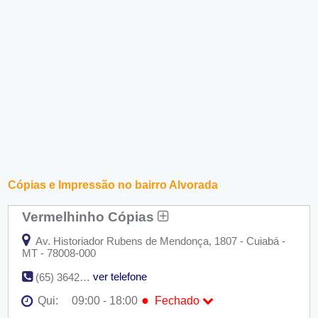
Cópias e Impressão no bairro Alvorada
Vermelhinho Cópias
Av. Historiador Rubens de Mendonça, 1807 - Cuiabá -
MT - 78008-000
ver telefone
(65) 3642-3282
●
Qui:
09:00 - 18:00
Fechado