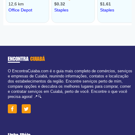
ENCONTRA
CUIABÁ
O EncontraCuiaba.com é o guia mais completo de comércios, serviços
e empresas de Cuiabá, reunindo informações, contatos e localização
dos estabelecimentos da região. Encontre serviços perto de mim,
compare opções e descubra os melhores lugares para comprar, comer
e contratar serviços em Cuiabá, perto de você. Encontre o que você
precisa agora! 📍🔍