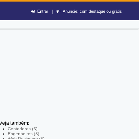
Entrar
|
Anuncie:
com destaque
ou
grátis
Veja também:
Contadores (6)
Engenheiros (5)
Web Designers (5)