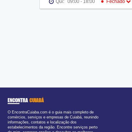
●
Qui:
09:00 - 18:00
Fechado
Seg:
09:00 - 18:00
Ter:
09:00 - 18:00
Qua:
09:00 - 18:00
●
Qui:
09:00 - 18:00
Fechado
Sex:
09:00 - 18:00
Sáb:
Fechado
Dom:
Fechado
ENCONTRA
CUIABÁ
O EncontraCuiaba.com é o guia mais completo de
comércios, serviços e empresas de Cuiabá, reunindo
informações, contatos e localização dos
estabelecimentos da região. Encontre serviços perto