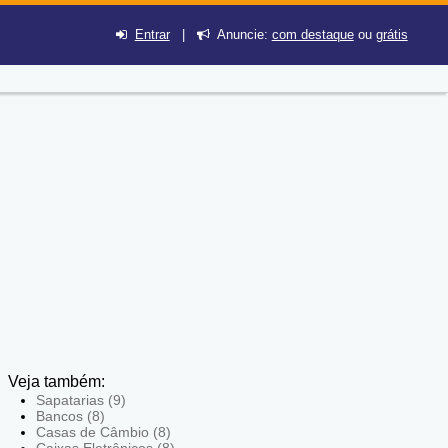
Entrar
|
Anuncie:
com destaque
ou
grátis
Veja também:
Sapatarias (9)
Bancos (8)
Casas de Câmbio (8)
Caixas Eletrônicos (8)