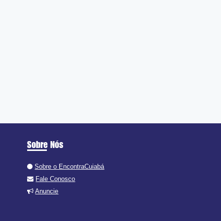
Sobre Nós
Sobre o EncontraCuiabá
Fale Conosco
Anuncie