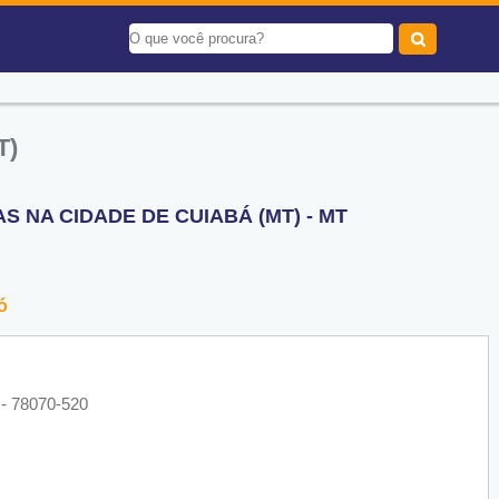
T)
 NA CIDADE DE CUIABÁ (MT) - MT
ó
 - 78070-520