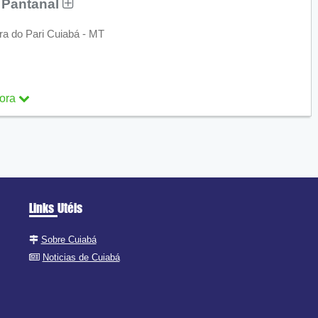
 Pantanal
rra do Pari Cuiabá - MT
ora
ra
Links Utéis
Sobre Cuiabá
Noticias de Cuiabá