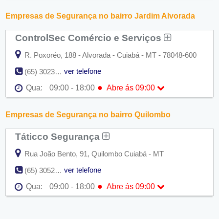
Seg:
09:00 - 18:00
Ter:
09:00 - 18:00
Empresas de Segurança no bairro Jardim Alvorada
●
Qua:
09:00 - 18:00
Abre ás 09:00
Qui:
09:00 - 18:00
ControlSec Comércio e Serviços
Sex:
09:00 - 18:00
Sáb:
Fechado
Dom:
Fechado
R. Poxoréo, 188 - Alvorada - Cuiabá - MT - 78048-600
ver telefone
(65) 3023-3337
●
Qua:
09:00 - 18:00
Abre ás 09:00
Seg:
09:00 - 18:00
Ter:
09:00 - 18:00
Empresas de Segurança no bairro Quilombo
●
Qua:
09:00 - 18:00
Abre ás 09:00
Qui:
09:00 - 18:00
Táticco Segurança
Sex:
09:00 - 18:00
Sáb:
Fechado
Dom:
Fechado
Rua João Bento, 91, Quilombo Cuiabá - MT
ver telefone
(65) 3052-7425
●
Qua:
09:00 - 18:00
Abre ás 09:00
Seg:
09:00 - 18:00
Ter:
09:00 - 18:00
●
Qua:
09:00 - 18:00
Abre ás 09:00