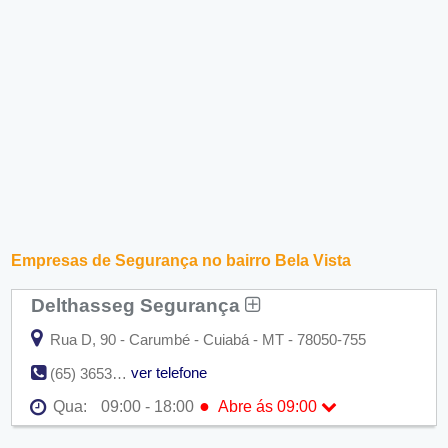
Empresas de Segurança no bairro Bela Vista
Delthasseg Segurança
Rua D, 90 - Carumbé - Cuiabá - MT - 78050-755
ver telefone
(65) 3653-5001
●
Qua:
09:00 - 18:00
Abre ás 09:00
Seg:
09:00 - 18:00