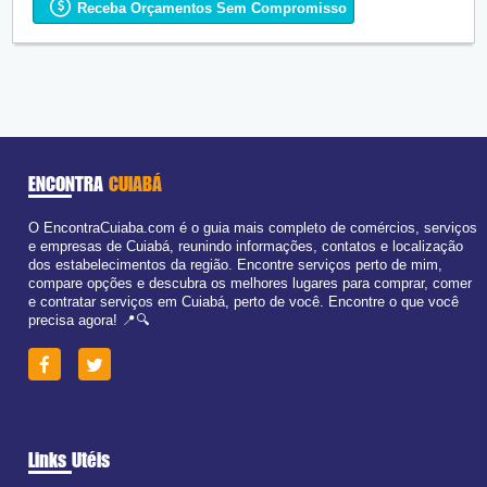
Ter:
08:00 - 18:00
Receba Orçamentos Sem Compromisso
Qua:
08:00 - 18:00
Aberto
agora
Qui:
08:00 - 18:00
Sex:
08:00 - 18:00
Sáb:
Fechado
Dom:
Fechado
ENCONTRA
CUIABÁ
O EncontraCuiaba.com é o guia mais completo de comércios, serviços
e empresas de Cuiabá, reunindo informações, contatos e localização
dos estabelecimentos da região. Encontre serviços perto de mim,
compare opções e descubra os melhores lugares para comprar, comer
e contratar serviços em Cuiabá, perto de você. Encontre o que você
precisa agora! 📍🔍
Links Utéis