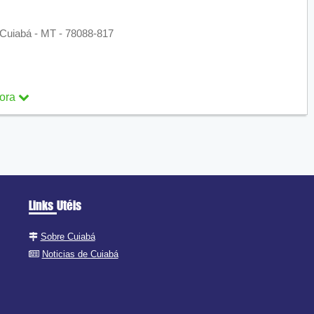
 Cuiabá - MT - 78088-817
ora
ra
Links Utéis
Sobre Cuiabá
Noticias de Cuiabá