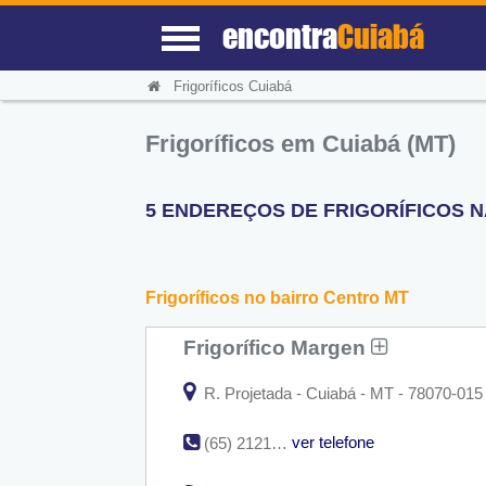
encontra
Cuiabá
Frigoríficos Cuiabá
Frigoríficos em Cuiabá (MT)
5 ENDEREÇOS DE FRIGORÍFICOS NA
Frigoríficos no bairro Centro MT
Frigorífico Margen
R. Projetada - Cuiabá - MT - 78070-015
ver telefone
(65) 2121-1800