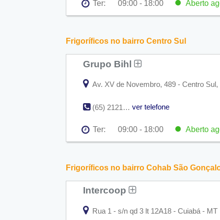
Ter:
09:00 - 18:00
Aberto
ag
Seg:
09:00 - 18:00
Ter:
09:00 - 18:00
Aberto
ago
Qua:
09:00 - 18:00
Frigoríficos no bairro Centro Sul
Qui:
09:00 - 18:00
Sex:
09:00 - 18:00
Grupo Bihl
Sáb:
Fechado
Dom:
Fechado
Av. XV de Novembro, 489 - Centro Sul,
ver telefone
(65) 2121-8801
Ter:
09:00 - 18:00
Aberto
ag
Seg:
09:00 - 18:00
Ter:
09:00 - 18:00
Aberto
ago
Qua:
09:00 - 18:00
Frigoríficos no bairro Cohab São Gonçal
Qui:
09:00 - 18:00
Sex:
09:00 - 18:00
Intercoop
Sáb:
Fechado
Dom:
Fechado
Rua 1 - s/n qd 3 lt 12A18 - Cuiabá - MT