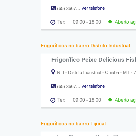
ver telefone
(65) 3667-3429
Ter:
09:00 - 18:00
Aberto
ag
Seg:
09:00 - 18:00
Ter:
09:00 - 18:00
Aberto
ago
Qua:
09:00 - 18:00
Frigoríficos no bairro Distrito Industrial
Qui:
09:00 - 18:00
Sex:
09:00 - 18:00
Frigorífico Peixe Delicious Fi
Sáb:
Fechado
Dom:
Fechado
R. I - Distrito Industrial - Cuiabá - MT -
ver telefone
(65) 3667-2277
Ter:
09:00 - 18:00
Aberto
ag
Seg:
09:00 - 18:00
Ter:
09:00 - 18:00
Aberto
ago
Qua:
09:00 - 18:00
Frigoríficos no bairro Tijucal
Qui:
09:00 - 18:00
Sex:
09:00 - 18:00