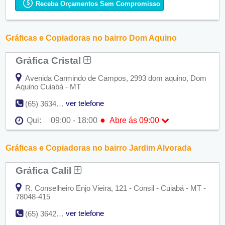
Ter:
09:00 - 18:00
Receba Orçamentos Sem Compromisso
Qua:
09:00 - 18:00
●
Qui:
09:00 - 18:00
Abre ás 09:00
Sex:
09:00 - 18:00
Sáb:
Fechado
Gráficas e Copiadoras no bairro Dom Aquino
Dom:
Fechado
Gráfica Cristal
Avenida Carmindo de Campos, 2993 dom aquino, Dom
Aquino Cuiabá - MT
ver telefone
(65) 3634-4055
●
Qui:
09:00 - 18:00
Abre ás 09:00
Seg:
09:00 - 18:00
Ter:
09:00 - 18:00
Gráficas e Copiadoras no bairro Jardim Alvorada
Qua:
09:00 - 18:00
●
Qui:
09:00 - 18:00
Abre ás 09:00
Gráfica Calil
Sex:
09:00 - 18:00
Sáb:
Fechado
Dom:
Fechado
R. Conselheiro Enjo Vieira, 121 - Consil - Cuiabá - MT -
78048-415
ver telefone
(65) 3642-1662