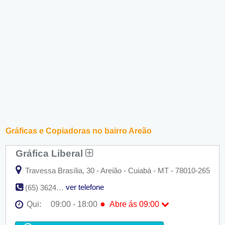
Gráficas e Copiadoras no bairro Areão
Gráfica Liberal
Travessa Brasília, 30 - Areião - Cuiabá - MT - 78010-265
ver telefone
(65) 3624-1715
●
Qui:
09:00 - 18:00
Abre ás 09:00
Seg:
09:00 - 18:00