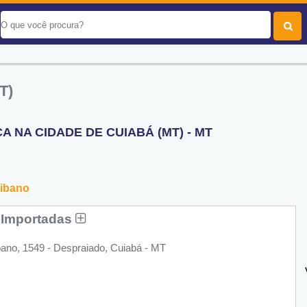
T)
 NA CIDADE DE CUIABÁ (MT) - MT
Libano
s Importadas
bano, 1549 - Despraiado, Cuiabá - MT