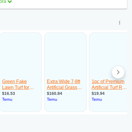
ora
ra