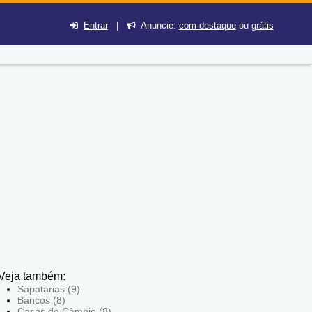
Entrar
|
Anuncie:
com destaque
ou
grátis
Veja também:
Sapatarias (9)
Bancos (8)
Casas de Câmbio (8)