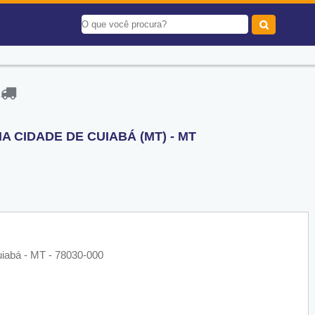
)
 CIDADE DE CUIABÁ (MT) - MT
uiabá - MT - 78030-000