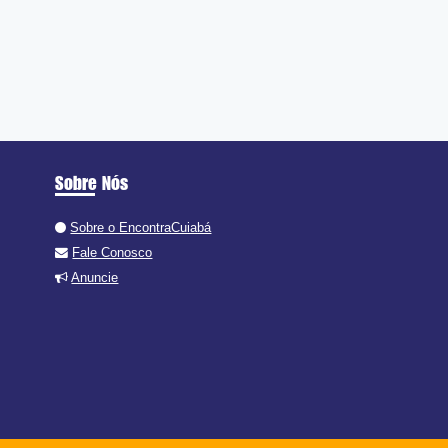
Sobre Nós
Sobre o EncontraCuiabá
Fale Conosco
Anuncie