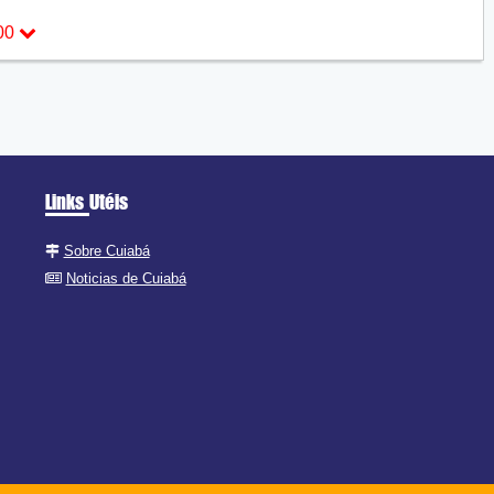
00
:00
Links Utéis
Sobre Cuiabá
Noticias de Cuiabá