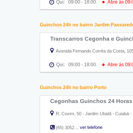
●
Qui:
09:00 - 18:00
Abre ás 09:
Seg:
09:00 - 18:00
Ter:
09:00 - 18:00
Qua:
09:00 - 18:00
Guinchos 24h no bairro Jardim Passared
●
Qui:
09:00 - 18:00
Abre ás 09
Sex:
09:00 - 18:00
Transcarros Cegonha e Guin
Sáb:
Fechado
Dom:
Fechado
Avenida Fernando Corrêa da Costa, 10
●
Qui:
09:00 - 18:00
Abre ás 09:
Seg:
09:00 - 18:00
Ter:
09:00 - 18:00
Qua:
09:00 - 18:00
Guinchos 24h no bairro Porto
●
Qui:
09:00 - 18:00
Abre ás 09
Sex:
09:00 - 18:00
Cegonhas Guinchos 24 Hora
Sáb:
Fechado
Dom:
Fechado
R. Coxim, 50 - Jardim Ubatã - Cuiabá -
ver telefone
(65) 3052-6240