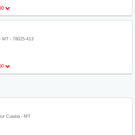
00
:00
- MT - 78025-413
00
:00
mor Cuiabá - MT