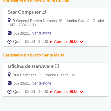
Hardwares no bairro Jardim Cuiaba
●
Qua:
09:00 - 18:00
Abre ás 09:00
Qui:
09:00 - 18:00
Star Computer
Sex:
09:00 - 18:00
Sáb:
Fechado
Dom:
Fechado
R General Ramiro Noronha, 91 - Jardim Cuiabá - Cuiabá
- MT - 78043-180
ver telefone
(65) 3622-2299
●
Qua:
09:00 - 18:00
Abre ás 09:00
Seg:
09:00 - 18:00
Ter:
09:00 - 18:00
Hardwares no bairro Santa Marta
●
Qua:
09:00 - 18:00
Abre ás 09:00
Qui:
09:00 - 18:00
Oficina de Hardware
Sex:
09:00 - 18:00
Sáb:
Fechado
Dom:
Fechado
Rua Palmeiras, 39, Praeiro Cuiabá - MT
ver telefone
(65) 3052-1045
●
Qua:
09:00 - 18:00
Abre ás 09:00
Seg:
09:00 - 18:00
Ter:
09:00 - 18:00
●
Qua:
09:00 - 18:00
Abre ás 09:00