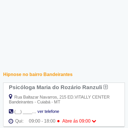
Hipnose no bairro Bandeirantes
Psicóloga Maria do Rozário Ranzuli
Rua Baltazar Navarros, 215 ED.VITALLY CENTER
Bandeirantes - Cuiabá - MT
ver telefone
(__) ____-____
●
Qui:
09:00 - 18:00
Abre ás 09:00