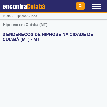
encontra
Cuiabá
/
Início
Hipnose Cuiabá
Hipnose em Cuiabá (MT)
3 ENDEREÇOS DE HIPNOSE NA CIDADE DE
CUIABÁ (MT) - MT