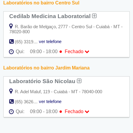
Laboratórios no bairro Centro Sul
Qua:
09:00 - 18:00
●
Qui:
09:00 - 18:00
Fechado
Cedilab Medicina Laboratorial
Sex:
09:00 - 18:00
Sáb:
Fechado
Dom:
Fechado
R. Barão de Melgaço, 2777 - Centro Sul - Cuiabá - MT -
78020-800
ver telefone
(65) 3319-3319
●
Qui:
09:00 - 18:00
Fechado
Seg:
09:00 - 18:00
Ter:
09:00 - 18:00
Laboratórios no bairro Jardim Mariana
Qua:
09:00 - 18:00
●
Qui:
09:00 - 18:00
Fechado
Laboratório São Nicolau
Sex:
09:00 - 18:00
Sáb:
Fechado
Dom:
Fechado
R. Adel Maluf, 119 - Cuiabá - MT - 78040-000
ver telefone
(65) 3626-2494
●
Qui:
09:00 - 18:00
Fechado
Seg:
09:00 - 18:00
Ter:
09:00 - 18:00
Qua:
09:00 - 18:00