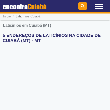
encontra
Cuiabá
/
Início
Laticínios Cuiabá
Laticínios em Cuiabá (MT)
5 ENDEREÇOS DE LATICÍNIOS NA CIDADE DE
CUIABÁ (MT) - MT