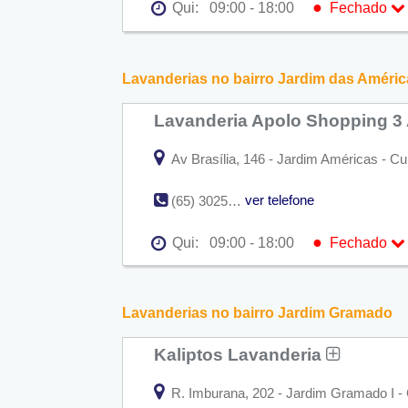
●
Qui:
09:00 - 18:00
Fechado
Seg:
09:00 - 18:00
Ter:
09:00 - 18:00
Qua:
09:00 - 18:00
Lavanderias no bairro Jardim das Améri
●
Qui:
09:00 - 18:00
Fechado
Sex:
09:00 - 18:00
Lavanderia Apolo Shopping 3
Sáb:
Fechado
Dom:
Fechado
Av Brasília, 146 - Jardim Américas - C
ver telefone
(65) 3025-6044
●
Qui:
09:00 - 18:00
Fechado
Seg:
09:00 - 18:00
Ter:
09:00 - 18:00
Qua:
09:00 - 18:00
Lavanderias no bairro Jardim Gramado
●
Qui:
09:00 - 18:00
Fechado
Sex:
09:00 - 18:00
Kaliptos Lavanderia
Sáb:
Fechado
Dom:
Fechado
R. Imburana, 202 - Jardim Gramado I -