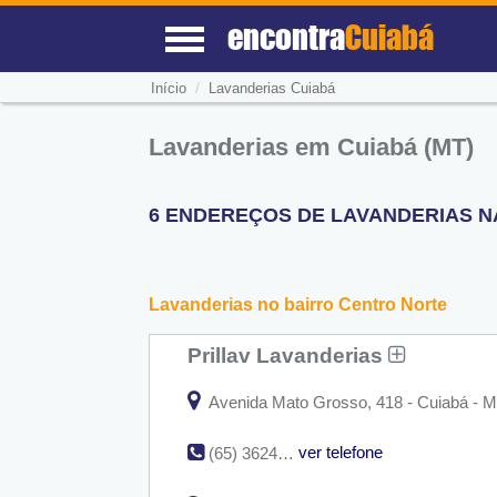
encontra
Cuiabá
/
Início
Lavanderias Cuiabá
Lavanderias em Cuiabá (MT)
6 ENDEREÇOS DE LAVANDERIAS NA
Lavanderias no bairro Centro Norte
Prillav Lavanderias
Avenida Mato Grosso, 418 - Cuiabá - 
ver telefone
(65) 3624-2220