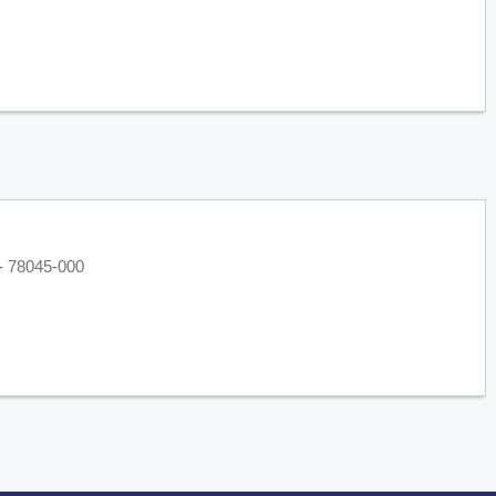
- 78045-000