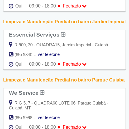
●
Qui:
09:00 - 18:00
Fechado
Seg:
09:00 - 18:00
Ter:
09:00 - 18:00
Limpeza e Manutenção Predial no bairro Jardim Imperial
Qua:
09:00 - 18:00
●
Qui:
09:00 - 18:00
Fechado
Essencial Serviços
Sex:
09:00 - 18:00
Sáb:
Fechado
Dom:
Fechado
R 900, 30 - QUADRA15, Jardim Imperial - Cuiabá
ver telefone
(65) 9840-6923
●
Qui:
09:00 - 18:00
Fechado
Seg:
09:00 - 18:00
Ter:
09:00 - 18:00
Limpeza e Manutenção Predial no bairro Parque Cuiaba
Qua:
09:00 - 18:00
●
Qui:
09:00 - 18:00
Fechado
We Service
Sex:
09:00 - 18:00
Sáb:
Fechado
Dom:
Fechado
R G 5, 7 - QUADRA60 LOTE 06, Parque Cuiabá -
Cuiabá, MT
ver telefone
(65) 9998-8123
●
Qui:
09:00 - 18:00
Fechado