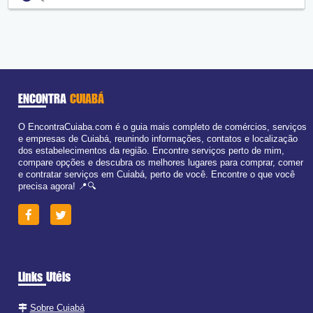
Seg:
09:00 - 18:00
Ter:
09:00 - 18:00
Qua:
09:00 - 18:00
●
Qui:
09:00 - 18:00
Fechado
Sex:
09:00 - 18:00
Sáb:
Fechado
Dom:
Fechado
ENCONTRA
CUIABÁ
O EncontraCuiaba.com é o guia mais completo de comércios, serviços
e empresas de Cuiabá, reunindo informações, contatos e localização
dos estabelecimentos da região. Encontre serviços perto de mim,
compare opções e descubra os melhores lugares para comprar, comer
e contratar serviços em Cuiabá, perto de você. Encontre o que você
precisa agora! 📍🔍
Links Utéis
Sobre Cuiabá