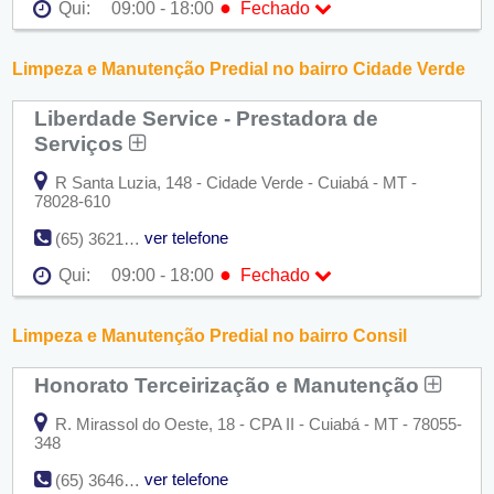
●
Qui:
09:00 - 18:00
Fechado
Seg:
09:00 - 18:00
Ter:
09:00 - 18:00
Limpeza e Manutenção Predial no bairro Cidade Verde
Qua:
09:00 - 18:00
●
Qui:
09:00 - 18:00
Fechado
Liberdade Service - Prestadora de
Sex:
09:00 - 18:00
Sáb:
Fechado
Serviços
Dom:
Fechado
R Santa Luzia, 148 - Cidade Verde - Cuiabá - MT -
78028-610
ver telefone
(65) 3621-2806
●
Qui:
09:00 - 18:00
Fechado
Seg:
09:00 - 18:00
Ter:
09:00 - 18:00
Limpeza e Manutenção Predial no bairro Consil
Qua:
09:00 - 18:00
●
Qui:
09:00 - 18:00
Fechado
Honorato Terceirização e Manutenção
Sex:
09:00 - 18:00
Sáb:
Fechado
Dom:
Fechado
R. Mirassol do Oeste, 18 - CPA II - Cuiabá - MT - 78055-
348
ver telefone
(65) 3646-0491