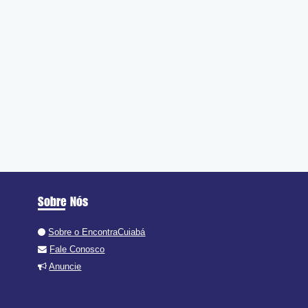
Sobre Nós
Sobre o EncontraCuiabá
Fale Conosco
Anuncie