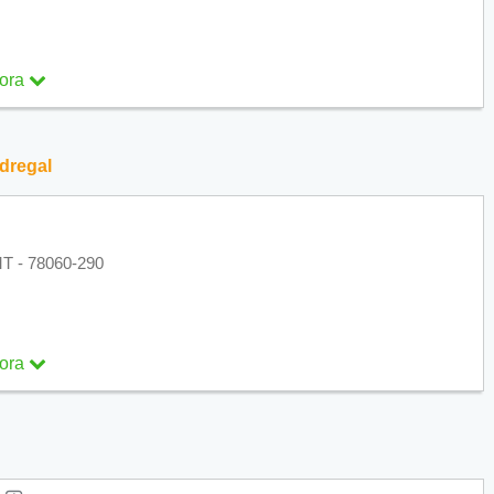
ora
ra
edregal
MT - 78060-290
ora
ra