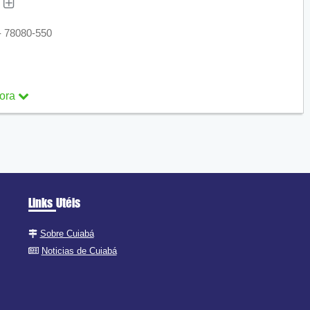
l
- 78080-550
ora
ra
Links Utéis
Sobre Cuiabá
Noticias de Cuiabá