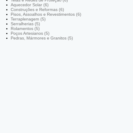
Aquecedor Solar (6)
Construções e Reformas (6)
Pisos, Assoalhos e Revestimentos (6)
Terraplenagem (5)
Serralherias (5)
Rolamentos (5)
Poços Artesianos (5)
Pedras, Mármores e Granitos (5)