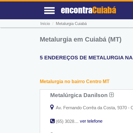
encontra
Cuiabá
/
Início
Metalurgia Cuiabá
Metalurgia em Cuiabá (MT)
5 ENDEREÇOS DE METALURGIA NA 
Metalurgia no bairro Centro MT
Metalúrgica Danilson
Av. Fernando Corrêa da Costa, 9370 - 
ver telefone
(65) 3028-2284