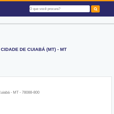
CIDADE DE CUIABÁ (MT) - MT
Cuiabá - MT - 78088-800