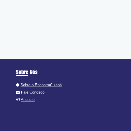
Sobre Nós
Sobre o EncontraCuiabá
Fale Conosco
Anuncie