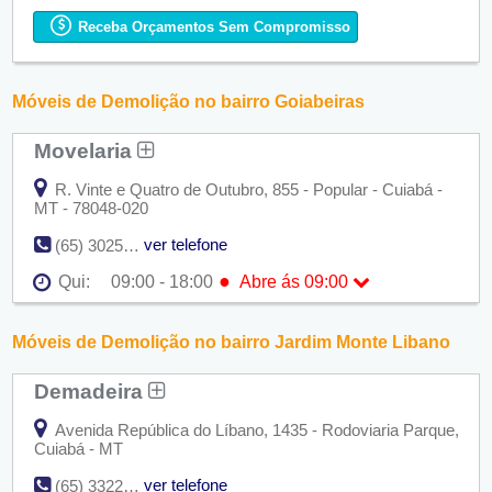
Seg:
09:00 - 18:00
Ter:
09:00 - 18:00
Receba Orçamentos Sem Compromisso
Qua:
09:00 - 18:00
●
Qui:
09:00 - 18:00
Abre ás 09:00
Sex:
09:00 - 18:00
Sáb:
Fechado
Móveis de Demolição no bairro Goiabeiras
Dom:
Fechado
Movelaria
R. Vinte e Quatro de Outubro, 855 - Popular - Cuiabá -
MT - 78048-020
ver telefone
(65) 3025-7055
●
Qui:
09:00 - 18:00
Abre ás 09:00
Seg:
09:00 - 18:00
Ter:
09:00 - 18:00
Móveis de Demolição no bairro Jardim Monte Libano
Qua:
09:00 - 18:00
●
Qui:
09:00 - 18:00
Abre ás 09:00
Demadeira
Sex:
09:00 - 18:00
Sáb:
Fechado
Dom:
Fechado
Avenida República do Líbano, 1435 - Rodoviaria Parque,
Cuiabá - MT
ver telefone
(65) 3322-2612