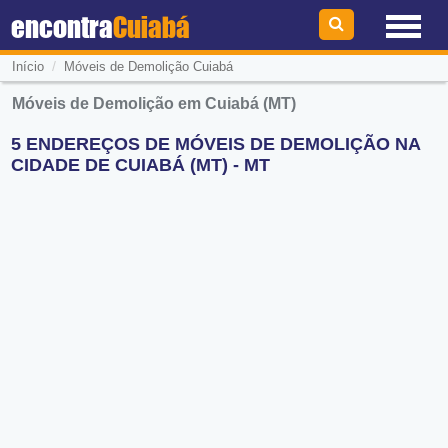
encontra
Cuiabá
/
Início
Móveis de Demolição Cuiabá
Móveis de Demolição em Cuiabá (MT)
5 ENDEREÇOS DE MÓVEIS DE DEMOLIÇÃO NA
CIDADE DE CUIABÁ (MT) - MT