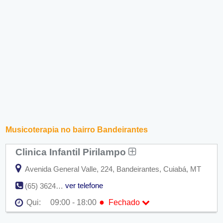
Musicoterapia no bairro Bandeirantes
Clinica Infantil Pirilampo
Avenida General Valle, 224, Bandeirantes, Cuiabá, MT
ver telefone
(65) 3624-6989
●
Qui:
09:00 - 18:00
Fechado
Seg:
09:00 - 18:00