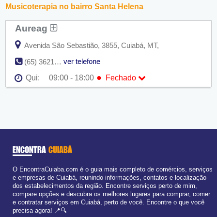
Ter:
09:00 - 18:00
Musicoterapia no bairro Santa Helena
Qua:
09:00 - 18:00
●
Qui:
09:00 - 18:00
Fechado
Aureag
Sex:
09:00 - 18:00
Sáb:
Fechado
Dom:
Fechado
Avenida São Sebastião, 3855, Cuiabá, MT,
ver telefone
(65) 3621-1156
●
Qui:
09:00 - 18:00
Fechado
Seg:
09:00 - 18:00
Ter:
09:00 - 18:00
Qua:
09:00 - 18:00
●
Qui:
09:00 - 18:00
Fechado
Sex:
09:00 - 18:00
Sáb:
Fechado
Dom:
Fechado
ENCONTRA
CUIABÁ
O EncontraCuiaba.com é o guia mais completo de comércios, serviços
e empresas de Cuiabá, reunindo informações, contatos e localização
dos estabelecimentos da região. Encontre serviços perto de mim,
compare opções e descubra os melhores lugares para comprar, comer
e contratar serviços em Cuiabá, perto de você. Encontre o que você
precisa agora! 📍🔍