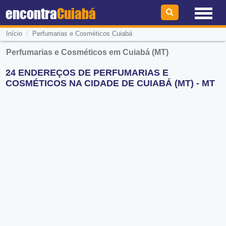
encontra
Cuiabá
/
Início
Perfumarias e Cosméticos Cuiabá
Perfumarias e Cosméticos em Cuiabá (MT)
24 ENDEREÇOS DE PERFUMARIAS E
COSMÉTICOS NA CIDADE DE CUIABÁ (MT) - MT