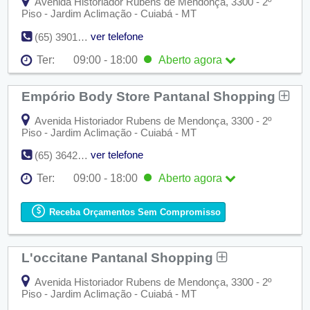
Avenida Historiador Rubens de Mendonça, 3300 - 2º
Sex:
09:00 - 18:00
Piso - Jardim Aclimação - Cuiabá - MT
Sáb:
Fechado
Dom:
Fechado
ver telefone
(65) 3901-8877
Ter:
09:00 - 18:00
Aberto
agora
Seg:
09:00 - 18:00
Ter:
09:00 - 18:00
Aberto
agora
Empório Body Store Pantanal Shopping
Qua:
09:00 - 18:00
Qui:
09:00 - 18:00
Avenida Historiador Rubens de Mendonça, 3300 - 2º
Sex:
09:00 - 18:00
Piso - Jardim Aclimação - Cuiabá - MT
Sáb:
Fechado
Dom:
Fechado
ver telefone
(65) 3642-1046
Ter:
09:00 - 18:00
Aberto
agora
Seg:
09:00 - 18:00
Ter:
09:00 - 18:00
Aberto
agora
Receba Orçamentos Sem Compromisso
Qua:
09:00 - 18:00
Qui:
09:00 - 18:00
Sex:
09:00 - 18:00
L'occitane Pantanal Shopping
Sáb:
Fechado
Dom:
Fechado
Avenida Historiador Rubens de Mendonça, 3300 - 2º
Piso - Jardim Aclimação - Cuiabá - MT