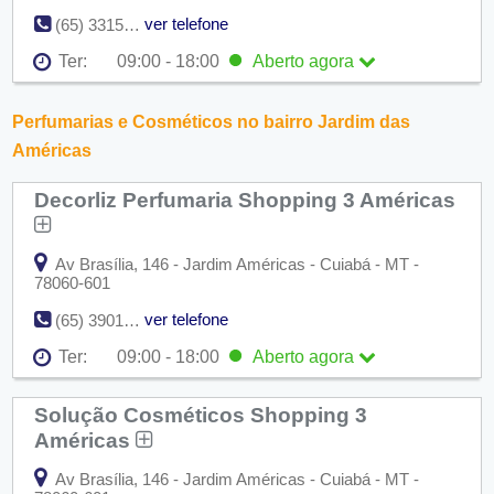
Sáb:
Fechado
Dom:
Fechado
ver telefone
(65) 3315-2300
Ter:
09:00 - 18:00
Aberto
agora
Seg:
09:00 - 18:00
Ter:
09:00 - 18:00
Aberto
agora
Perfumarias e Cosméticos no bairro Jardim das
Qua:
09:00 - 18:00
Qui:
09:00 - 18:00
Américas
Sex:
09:00 - 18:00
Sáb:
Fechado
Decorliz Perfumaria Shopping 3 Américas
Dom:
Fechado
Av Brasília, 146 - Jardim Américas - Cuiabá - MT -
78060-601
ver telefone
(65) 3901-3805
Ter:
09:00 - 18:00
Aberto
agora
Seg:
09:00 - 18:00
Ter:
09:00 - 18:00
Aberto
agora
Solução Cosméticos Shopping 3
Qua:
09:00 - 18:00
Américas
Qui:
09:00 - 18:00
Sex:
09:00 - 18:00
Av Brasília, 146 - Jardim Américas - Cuiabá - MT -
Sáb:
Fechado