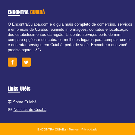
Sáb:
Fechado
Dom:
Fechado
ENCONTRA
CUIABÁ
O EncontraCuiaba.com é o guia mais completo de comércios, serviços
e empresas de Cuiabá, reunindo informações, contatos e localização
dos estabelecimentos da região. Encontre serviços perto de mim,
compare opções e descubra os melhores lugares para comprar, comer
e contratar serviços em Cuiabá, perto de você. Encontre o que você
precisa agora! 📍🔍
Links Utéis
Sobre Cuiabá
Noticias de Cuiabá
ENCONTRA CUIABá -
Termos
-
Privacidade