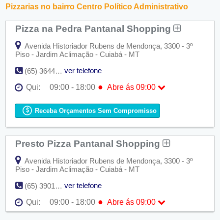
Ter:
09:00 - 18:00
Pizzarias no bairro Centro Político Administrativo
Qua:
09:00 - 18:00
●
Qui:
09:00 - 18:00
Abre ás 09:00
Pizza na Pedra Pantanal Shopping
Sex:
09:00 - 18:00
Sáb:
Fechado
Dom:
Fechado
Avenida Historiador Rubens de Mendonça, 3300 - 3º
Piso - Jardim Aclimação - Cuiabá - MT
ver telefone
(65) 3644-4039
●
Qui:
09:00 - 18:00
Abre ás 09:00
Seg:
09:00 - 18:00
Ter:
09:00 - 18:00
Receba Orçamentos Sem Compromisso
Qua:
09:00 - 18:00
●
Qui:
09:00 - 18:00
Abre ás 09:00
Sex:
09:00 - 18:00
Presto Pizza Pantanal Shopping
Sáb:
Fechado
Dom:
Fechado
Avenida Historiador Rubens de Mendonça, 3300 - 3º
Piso - Jardim Aclimação - Cuiabá - MT
ver telefone
(65) 3901-3535
●
Qui:
09:00 - 18:00
Abre ás 09:00
Seg:
09:00 - 18:00