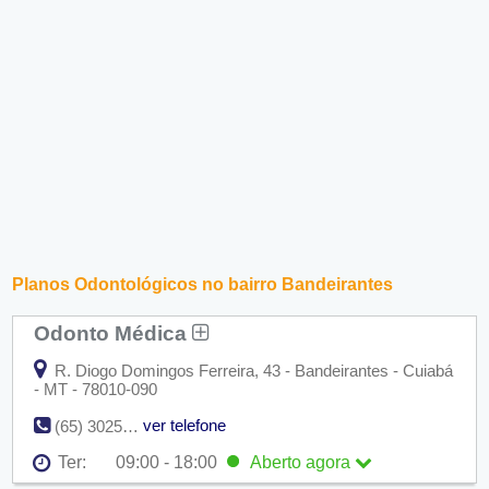
Planos Odontológicos no bairro Bandeirantes
Odonto Médica
R. Diogo Domingos Ferreira, 43 - Bandeirantes - Cuiabá
- MT - 78010-090
ver telefone
(65) 3025-2777
Ter:
09:00 - 18:00
Aberto
agora