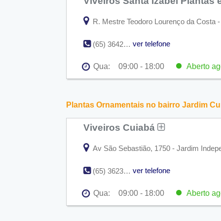
Viveiros Santa Izabel Plantas
Sáb:
Fechado
Dom:
Fechado
R. Mestre Teodoro Lourenço da Costa -
ver telefone
(65) 3642-3474
Qua:
09:00 - 18:00
Aberto
ag
Seg:
09:00 - 18:00
Ter:
09:00 - 18:00
Qua:
09:00 - 18:00
Aberto
ago
Plantas Ornamentais no bairro Jardim Cu
Qui:
09:00 - 18:00
Sex:
09:00 - 18:00
Viveiros Cuiabá
Sáb:
Fechado
Dom:
Fechado
Av São Sebastião, 1750 - Jardim Indepe
ver telefone
(65) 3623-3451
Qua:
09:00 - 18:00
Aberto
ag
Seg:
09:00 - 18:00
Ter:
09:00 - 18:00