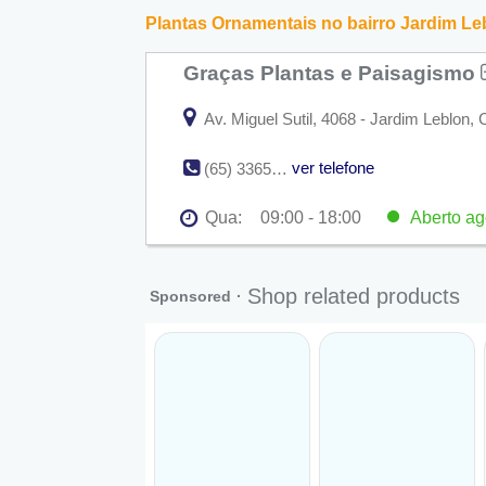
Qua:
09:00 - 18:00
Aberto
ago
Plantas Ornamentais no bairro Jardim Le
Qui:
09:00 - 18:00
Sex:
09:00 - 18:00
Graças Plantas e Paisagismo
Sáb:
Fechado
Dom:
Fechado
Av. Miguel Sutil, 4068 - Jardim Leblon,
ver telefone
(65) 3365-1729
Qua:
09:00 - 18:00
Aberto
ag
Seg:
09:00 - 18:00
Ter:
09:00 - 18:00
Qua:
09:00 - 18:00
Aberto
ago
Qui:
09:00 - 18:00
Sex:
09:00 - 18:00
Sáb:
Fechado
Dom:
Fechado