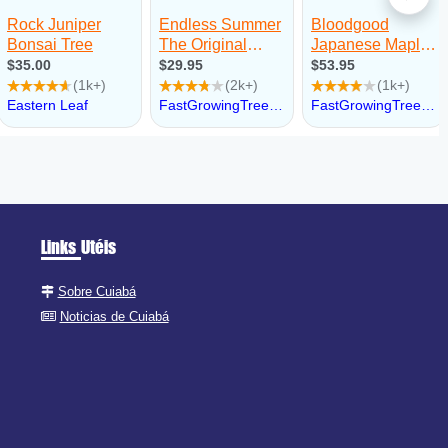
Links Utéis
Sobre Cuiabá
Noticias de Cuiabá