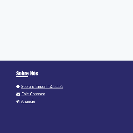
Sobre Nós
Sobre o EncontraCuiabá
Fale Conosco
Anuncie