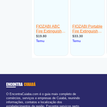
ENCONTRA
CUIABÁ
O EncontraCuiaba.com é o guia mais completo de
comércios, serviços e empresas de Cuiabá, reunindo
informações, contatos e localização dos
estabelecimentos da região. Encontre serviços perto