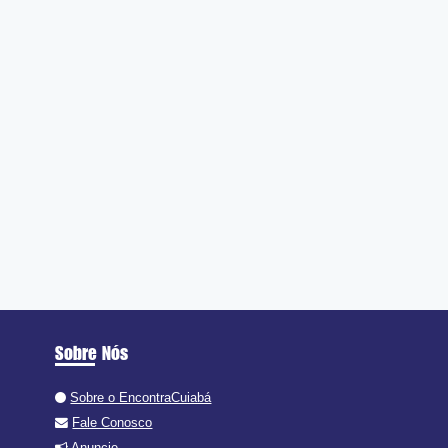
Sobre Nós
Sobre o EncontraCuiabá
Fale Conosco
Anuncie