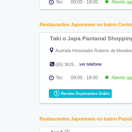
Ter:
09:00 - 18:00
Aberto
ag
Seg:
09:00 - 18:00
Ter:
09:00 - 18:00
Aberto
ago
Qua:
09:00 - 18:00
Restaurantes Japoneses no bairro Centro
Qui:
09:00 - 18:00
Sex:
09:00 - 18:00
Taki o Japa Pantanal Shoppi
Sáb:
Fechado
Dom:
Fechado
Avenida Historiador Rubens de Mendonça
ver telefone
(65) 3615-7622
Ter:
09:00 - 18:00
Aberto
ag
Seg:
09:00 - 18:00
Ter:
09:00 - 18:00
Aberto
ago
Receba Orçamentos Grátis
Qua:
09:00 - 18:00
Qui:
09:00 - 18:00
Sex:
09:00 - 18:00
Sáb:
Fechado
Restaurantes Japoneses no bairro Popul
Dom:
Fechado