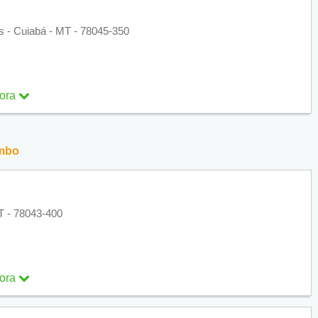
s - Cuiabá - MT - 78045-350
ora
ra
ombo
MT - 78043-400
ora
ra