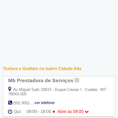
Textura e Grafiato no bairro Cidade Alta
Mb Prestadora de Serviços
Av Miguel Sutil, 10615 - Duque Caxias I - Cuiabá - MT -
78043-305
ver telefone
(65) 3052-0749
●
Qui:
09:00 - 18:00
Abre ás 09:00