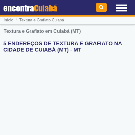
encontra
Cuiabá
/
Início
Textura e Grafiato Cuiabá
Textura e Grafiato em Cuiabá (MT)
5 ENDEREÇOS DE TEXTURA E GRAFIATO NA
CIDADE DE CUIABÁ (MT) - MT