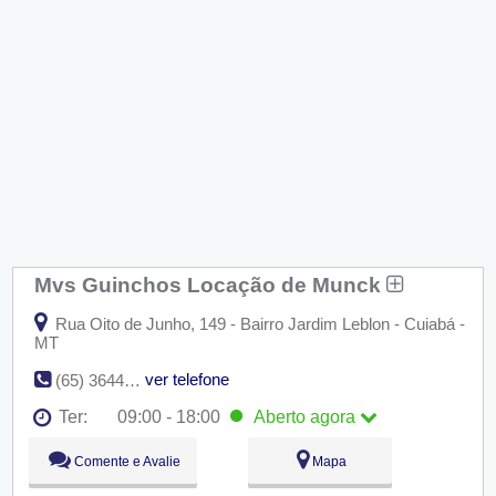
Mvs Guinchos Locação de Munck
Rua Oito de Junho, 149 - Bairro Jardim Leblon - Cuiabá -
MT
ver telefone
(65) 3644-0544
Ter:
09:00 - 18:00
Aberto
agora
Seg:
09:00 - 18:00
Comente e Avalie
Mapa
Ter:
09:00 - 18:00
Aberto
agora
Qua:
09:00 - 18:00