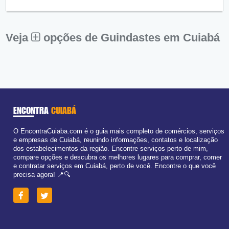
Qui:
09:00 - 18:00
Sex:
09:00 - 18:00
Sáb:
Fechado
Dom:
Fechado
Veja
opções de Guindastes em Cuiabá
ENCONTRA
CUIABÁ
O EncontraCuiaba.com é o guia mais completo de comércios, serviços
e empresas de Cuiabá, reunindo informações, contatos e localização
dos estabelecimentos da região. Encontre serviços perto de mim,
compare opções e descubra os melhores lugares para comprar, comer
e contratar serviços em Cuiabá, perto de você. Encontre o que você
precisa agora! 📍🔍