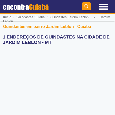
encontra
Cuiabá
/
/
-
Início
Guindastes Cuiabá
Guindastes Jardim Leblon
Jardim
Leblon
Guindastes em bairro Jardim Leblon - Cuiabá
1 ENDEREÇOS DE GUINDASTES NA CIDADE DE
JARDIM LEBLON - MT