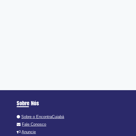
Sobre Nós
Sobre o EncontraCuiabá
Fale Conosco
Anuncie