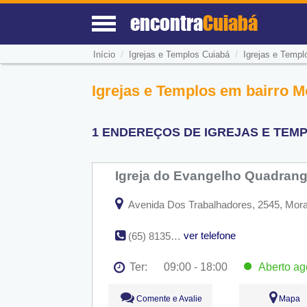
encontra
Cuiabá
/
/
Início
Igrejas e Templos Cuiabá
Igrejas e Templ
Igrejas e Templos em bairro M
1 ENDEREÇOS DE IGREJAS E TEMP
Igreja do Evangelho Quadran
Avenida Dos Trabalhadores, 2545, Mora
ver telefone
(65) 8135-7186
Ter:
09:00 - 18:00
Aberto
ag
Seg:
09:00 - 18:00
Comente e Avalie
Mapa
Ter:
09:00 - 18:00
Aberto
ago