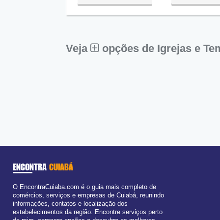
Qua:
09:00 - 18:00
Qui:
09:00 - 18:00
Sex:
09:00 - 18:00
Sáb:
Fechado
Dom:
Fechado
Veja
opções de Igrejas e T
ENCONTRA
CUIABÁ
O EncontraCuiaba.com é o guia mais completo de
comércios, serviços e empresas de Cuiabá, reunindo
informações, contatos e localização dos
estabelecimentos da região. Encontre serviços perto