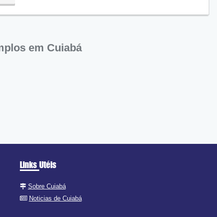
emplos em Cuiabá
Links Utéis
Sobre Cuiabá
Noticias de Cuiabá