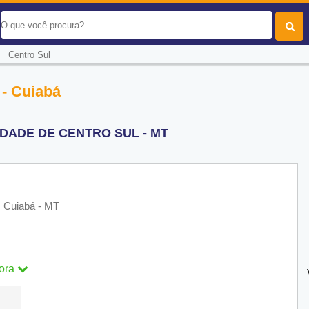
-
Centro Sul
 - Cuiabá
IDADE DE CENTRO SUL - MT
, Cuiabá - MT
ora