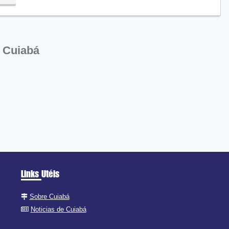
ra
 Cuiabá
Links Utéis
Sobre Cuiabá
Noticias de Cuiabá