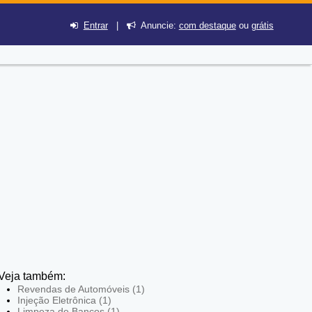
Entrar
|
Anuncie:
com destaque
ou
grátis
Veja também:
Revendas de Automóveis (1)
Injeção Eletrônica (1)
Limpeza de Bancos (1)