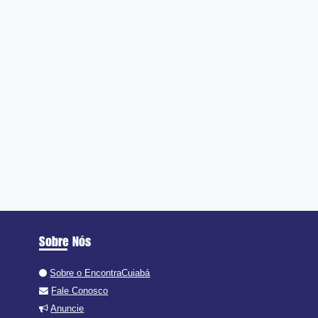
Sobre Nós
Sobre o EncontraCuiabá
Fale Conosco
Anuncie