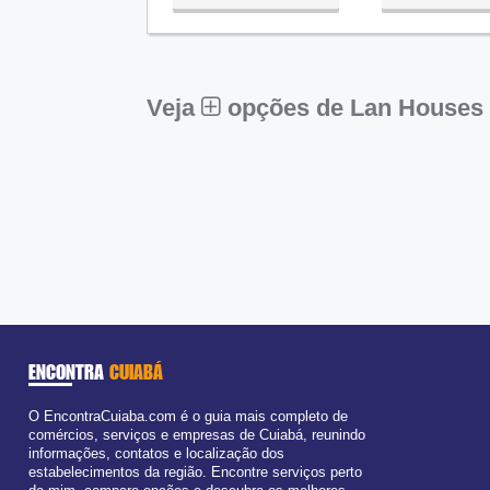
Qua:
09:00 - 18:00
Qui:
09:00 - 18:00
Sex:
09:00 - 18:00
Aberto
ago
Sáb:
Fechado
Dom:
Fechado
Veja
opções de Lan Houses
ENCONTRA
CUIABÁ
O EncontraCuiaba.com é o guia mais completo de
comércios, serviços e empresas de Cuiabá, reunindo
informações, contatos e localização dos
estabelecimentos da região. Encontre serviços perto