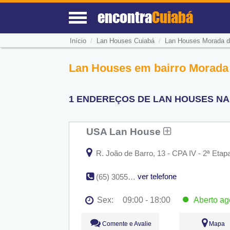
encontra
Cuiabá
/
/
Início
Lan Houses Cuiabá
Lan Houses Morada d
Lan Houses em bairro Morada 
1 ENDEREÇOS DE LAN HOUSES NA
USA Lan House
R. João de Barro, 13 - CPA IV - 2ª Etap
ver telefone
(65) 3055-2026
Sex:
09:00 - 18:00
Aberto
ag
Seg:
09:00 - 18:00
Comente e Avalie
Mapa
Ter:
09:00 - 18:00