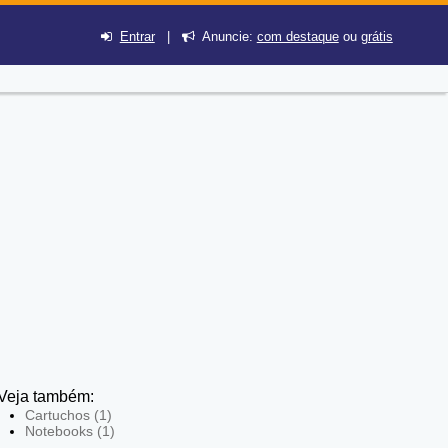
Entrar
|
Anuncie:
com destaque
ou
grátis
Veja também:
Cartuchos (1)
Notebooks (1)