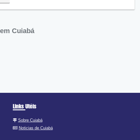
ra
 em Cuiabá
Links Utéis
Sobre Cuiabá
Noticias de Cuiabá