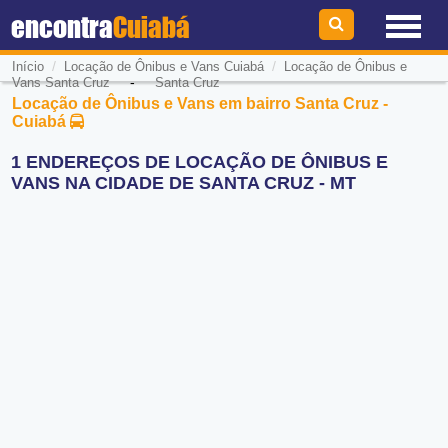
encontra
Cuiabá
/
/
Início
Locação de Ônibus e Vans Cuiabá
Locação de Ônibus e
-
Vans Santa Cruz
Santa Cruz
Locação de Ônibus e Vans em bairro Santa Cruz -
Cuiabá
1 ENDEREÇOS DE LOCAÇÃO DE ÔNIBUS E
VANS NA CIDADE DE SANTA CRUZ - MT