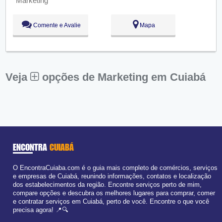
Qui:
09:00 - 18:00
Sex:
09:00 - 18:00
Sáb:
Fechado
Comente e Avalie
Mapa
Dom:
Fechado
Veja
opções de Marketing em Cuiabá
ENCONTRA
CUIABÁ
O EncontraCuiaba.com é o guia mais completo de comércios, serviços
e empresas de Cuiabá, reunindo informações, contatos e localização
dos estabelecimentos da região. Encontre serviços perto de mim,
compare opções e descubra os melhores lugares para comprar, comer
e contratar serviços em Cuiabá, perto de você. Encontre o que você
precisa agora! 📍🔍