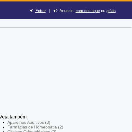
Entrar
|
Anuncie:
com destaque
ou
grátis
Veja também:
Aparelhos Auditivos (3)
Farmácias de Homeopatia (2)
Clínicas Odontológicas (2)