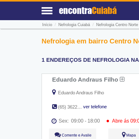
encontra
Cuiabá
/
/
Início
Nefrologia Cuiabá
Nefrologia Centro Norte
Nefrologia em bairro Centro N
1 ENDEREÇOS DE NEFROLOGIA NA
Eduardo Andraus Filho
Eduardo Andraus Filho
ver telefone
(65) 3622-4551
●
Sex:
09:00 - 18:00
Abre ás 09:
Seg:
09:00 - 18:00
Comente e Avalie
Mapa
Ter:
09:00 - 18:00