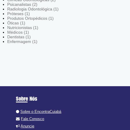
Psicanalistas (2)
Radiologia Odontológica (1)
Próteses (1)
Produtos Ortopédicos (1)
Óticas (1)
Nutricionistas (1)
Médicos (1)
Dentistas (1)
Enfermagem (1)
Sobre Nós
Sobre o EncontraCuiabá
Fale Conosco
Anuncie