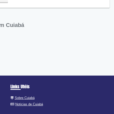
00
em Cuiabá
Links Utéis
Sobre Cuiabá
Noticias de Cuiabá